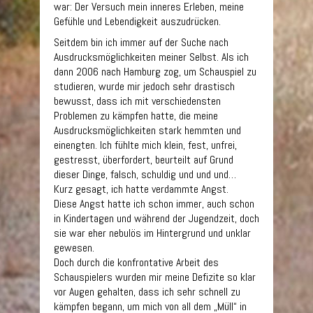
war: Der Versuch mein inneres Erleben, meine
Gefühle und Lebendigkeit auszudrücken.
Seitdem bin ich immer auf der Suche nach
Ausdrucksmöglichkeiten meiner Selbst. Als ich
dann 2006 nach Hamburg zog, um Schauspiel zu
studieren, wurde mir jedoch sehr drastisch
bewusst, dass ich mit verschiedensten
Problemen zu kämpfen hatte, die meine
Ausdrucksmöglichkeiten stark hemmten und
einengten. Ich fühlte mich klein, fest, unfrei,
gestresst, überfordert, beurteilt auf Grund
dieser Dinge, falsch, schuldig und und und…
Kurz gesagt, ich hatte verdammte Angst.
Diese Angst hatte ich schon immer, auch schon
in Kindertagen und während der Jugendzeit, doch
sie war eher nebulös im Hintergrund und unklar
gewesen.
Doch durch die konfrontative Arbeit des
Schauspielers wurden mir meine Defizite so klar
vor Augen gehalten, dass ich sehr schnell zu
kämpfen begann, um mich von all dem „Müll“ in